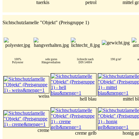
tuerkis
petrol
mittel g
Sichtschutzlamelle "Objekt" (Preisgruppe 1)
100%
sehr gutes
lichtecht nach
190 g/m²
a
Polyester
Hängeverhalten
DIN 54004
weiss
hell blau
mittel b
creme
creme gelb
honig g