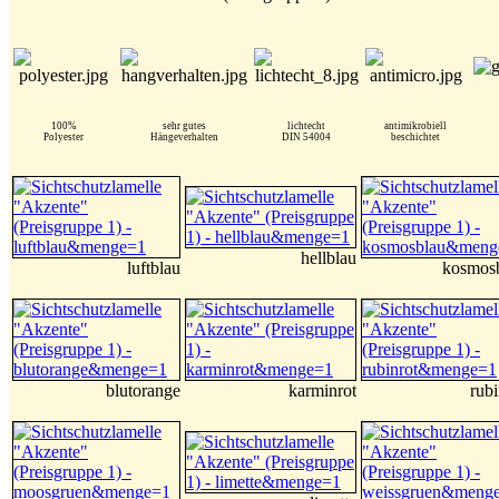
100%
sehr gutes
lichtecht
antimikrobiell
Polyester
Hängeverhalten
DIN 54004
beschichtet
hellblau
luftblau
kosmos
blutorange
karminrot
rubi