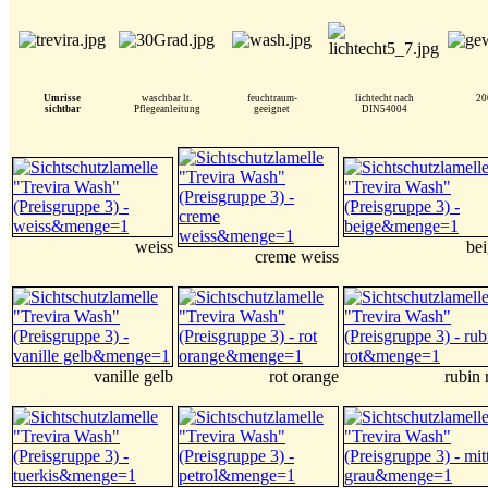
Umrisse
waschbar lt.
feuchtraum-
lichtecht nach
20
sichtbar
Pflegeanleitung
geeignet
DIN54004
weiss
be
creme weiss
vanille gelb
rot orange
rubin 