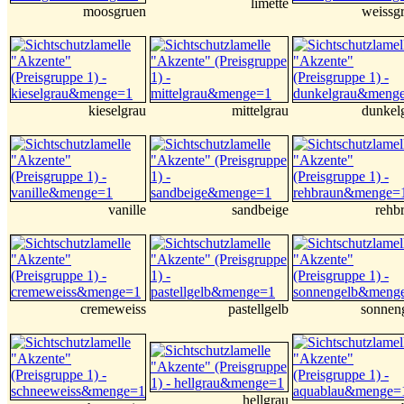
limette
moosgruen
weissg
kieselgrau
mittelgrau
dunkel
vanille
sandbeige
rehb
cremeweiss
pastellgelb
sonnen
hellgrau