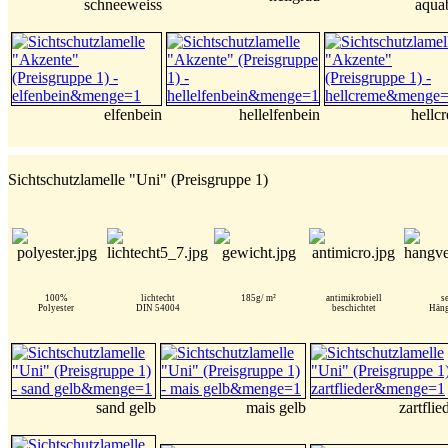
schneeweiss
aqua
elfenbein
hellelfenbein
hellc
Sichtschutzlamelle "Uni" (Preisgruppe 1)
100%
lichtecht
185g/ m²
antimikrobiell
s
Polyester
DIN 54004
beschichtet
Häng
sand gelb
mais gelb
zartflie