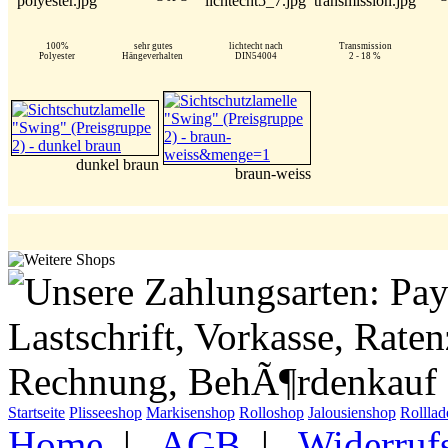
100%
sehr gutes
lichtecht nach
Transmission
Polyester
Hängeverhalten
DIN54004
2 - 18 %
dunkel braun
braun-weiss
Startseite
Plisseeshop
Markisenshop
Rolloshop
Jalousienshop
Rollla
Home
|
AGB
|
Widerruf