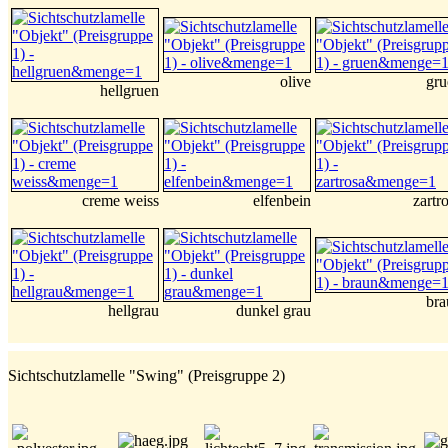
olive
gru
hellgruen
creme weiss
elfenbein
zartr
bra
hellgrau
dunkel grau
Sichtschutzlamelle "Swing" (Preisgruppe 2)