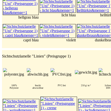
licht blau
helltür
hellgrau blau
capri blau
violett
dunkelbra
Sichtschutzlamelle "Linien" (Preisgruppe 1)
100%
feucht
PVC frei
210 g/ m ²
lichte
Polyester
abwischbar
DIN 