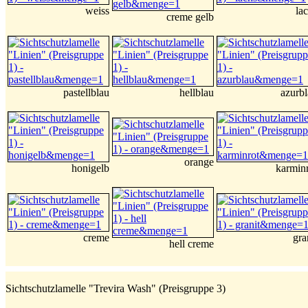
weiss
la
creme gelb
pastellblau
hellblau
azurb
orange
honigelb
karmin
creme
gra
hell creme
Sichtschutzlamelle "Trevira Wash" (Preisgruppe 3)