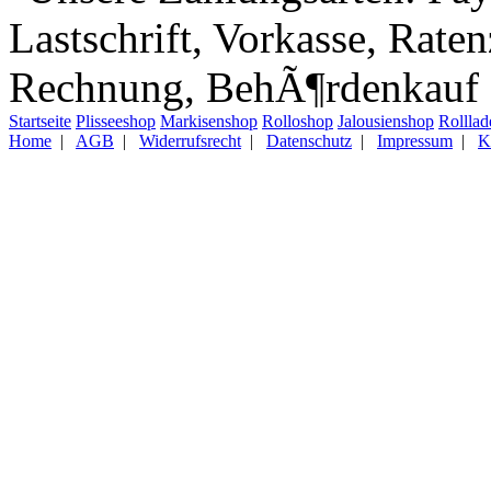
Startseite
Plisseeshop
Markisenshop
Rolloshop
Jalousienshop
Rollla
Home
|
AGB
|
Widerrufsrecht
|
Datenschutz
|
Impressum
|
K