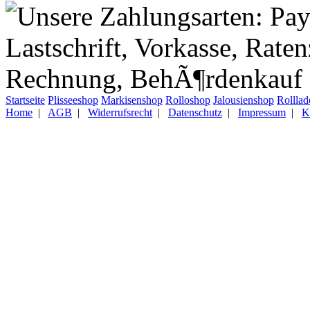
Startseite
Plisseeshop
Markisenshop
Rolloshop
Jalousienshop
Rollla
Home
|
AGB
|
Widerrufsrecht
|
Datenschutz
|
Impressum
|
K