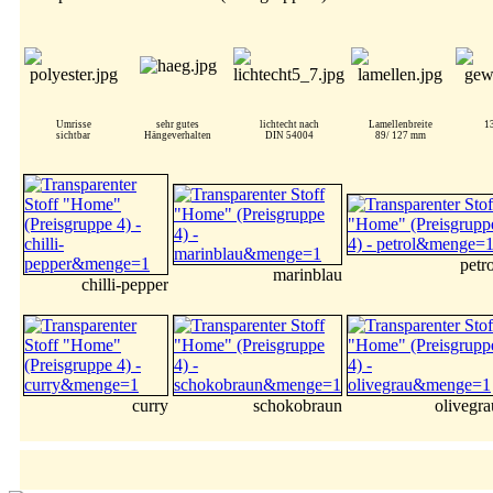
Umrisse
sehr gutes
lichtecht nach
Lamellenbreite
1
sichtbar
Hängeverhalten
DIN 54004
89/ 127 mm
petro
marinblau
chilli-pepper
curry
schokobraun
olivegra