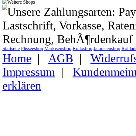
Startseite
Plisseeshop
Markisenshop
Rolloshop
Jalousienshop
Rollla
Home
|
AGB
|
Widerruf
Impressum
|
Kundenmein
erklären