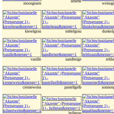
limette
moosgruen
weissg
kieselgrau
mittelgrau
dunkel
vanille
sandbeige
rehb
cremeweiss
pastellgelb
sonnen
hellgrau