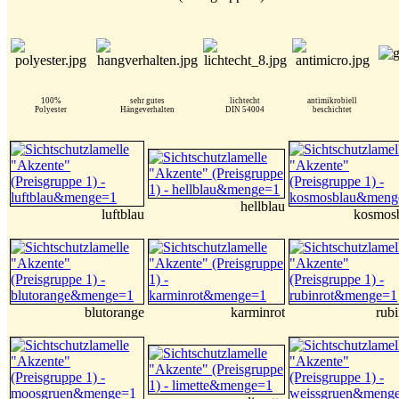
100%
sehr gutes
lichtecht
antimikrobiell
Polyester
Hängeverhalten
DIN 54004
beschichtet
hellblau
luftblau
kosmos
blutorange
karminrot
rubi