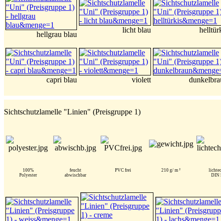
licht blau
helltür
hellgrau blau
capri blau
violett
dunkelbra
Sichtschutzlamelle "Linien" (Preisgruppe 1)
100%
feucht
PVC frei
210 g/ m ²
lichte
Polyester
abwischbar
DIN 