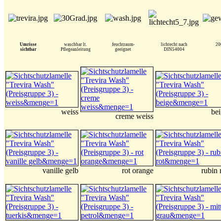
Umrisse
waschbar lt.
feuchtraum-
lichtecht nach
20
sichtbar
Pflegeanleitung
geeignet
DIN54004
weiss
be
creme weiss
vanille gelb
rot orange
rubin 