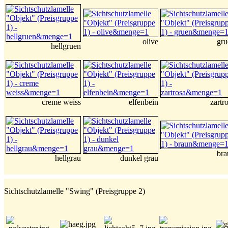
olive
gru
hellgruen
creme weiss
elfenbein
zartr
bra
hellgrau
dunkel grau
Sichtschutzlamelle "Swing" (Preisgruppe 2)