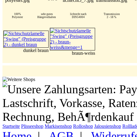
100%
sehr gutes
lichtecht nach
Transmission
Polyester
Hängeverhalten
DIN54004
2 - 18 %
dunkel braun
braun-weiss
Startseite
Plisseeshop
Markisenshop
Rolloshop
Jalousienshop
Rollla
Home
|
AGB
|
Widerruf