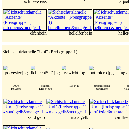
schneeweiss
aqua
elfenbein
hellelfenbein
hellc
Sichtschutzlamelle "Uni" (Preisgruppe 1)
100%
lichtecht
185g/ m²
antimikrobiell
s
Polyester
DIN 54004
beschichtet
Häng
sand gelb
mais gelb
zartflie