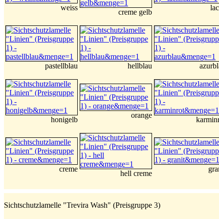
weiss
la
creme gelb
pastellblau
hellblau
azurb
orange
honigelb
karmin
creme
gra
hell creme
Sichtschutzlamelle "Trevira Wash" (Preisgruppe 3)