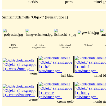
tuerkis
petrol
mittel g
Sichtschutzlamelle "Objekt" (Preisgruppe 1)
100%
sehr gutes
lichtecht nach
190 g/m²
a
Polyester
Hängeverhalten
DIN 54004
weiss
hell blau
mittel b
creme
creme gelb
honig g