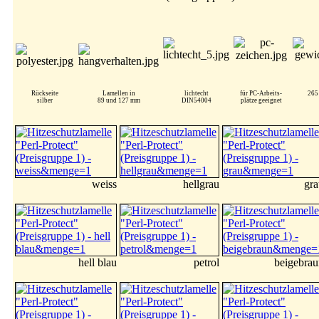
Rückseite
Lamellen in
lichtecht
für PC-Arbeits-
265
silber
89 und 127 mm
DIN54004
plätze geeignet
weiss
hellgrau
gra
hell blau
petrol
beigebrau