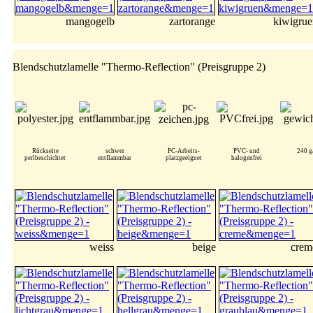
mangogelb
zartorange
kiwigrue
Blendschutzlamelle "Thermo-Reflection" (Preisgruppe 2)
Rückseite
schwer
PC-Arbeits-
PVC- und
240 g
perlbeschichtet
entflammbar
platzgeeignet
halogenfrei
weiss
beige
crem