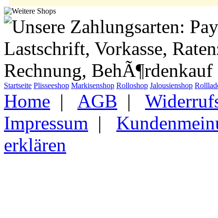
Startseite
Plisseeshop
Markisenshop
Rolloshop
Jalousienshop
Rollla
Home
|
AGB
|
Widerruf
Impressum
|
Kundenmein
erklären