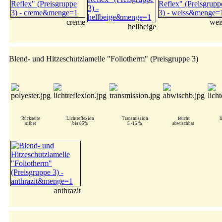
creme
wei
hellbeige
Blend- und Hitzeschutzlamelle "Foliotherm" (Preisgruppe 3)
Rückseite
Lichtreflexion
Transmission
feucht
l
silber
bis 85%
5 -15 %
abwischbar
anthrazit