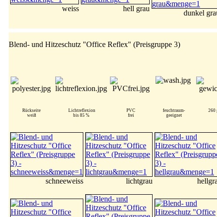
weiss
hell grau
dunkel gra
Blend- und Hitzeschutz "Office Reflex" (Preisgruppe 3)
Rückseite
Lichtreflexion
PVC
feuchtraum-
260 
weiß
bis 85 %
frei
geeignet
schneeweiss
lichtgrau
hellgr