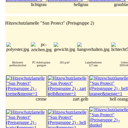
lichtgrau
hellgrau
graubla
Hitzeschutzlamelle "Sun Protect" (Preisgruppe 2)
Rückseite
PC-Arbeitsplatz-
265 g/m²
Lamellenbreite
lichte
perlbeschichtet
geeignet
127 mm
DIN54
creme
zart gelb
hell orang