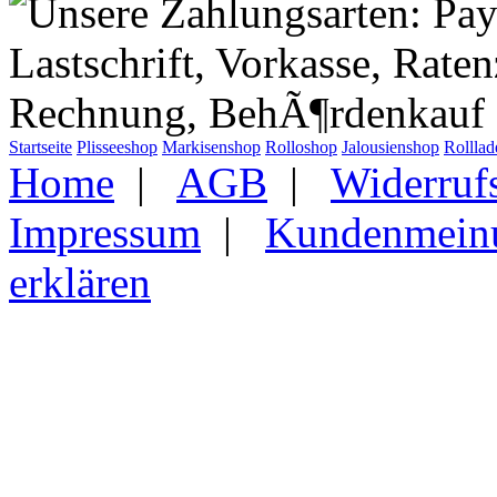
Startseite
Plisseeshop
Markisenshop
Rolloshop
Jalousienshop
Rollla
Home
|
AGB
|
Widerruf
Impressum
|
Kundenmein
erklären