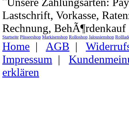
Startseite
Plisseeshop
Markisenshop
Rolloshop
Jalousienshop
Rollla
Home
|
AGB
|
Widerruf
Impressum
|
Kundenmein
erklären