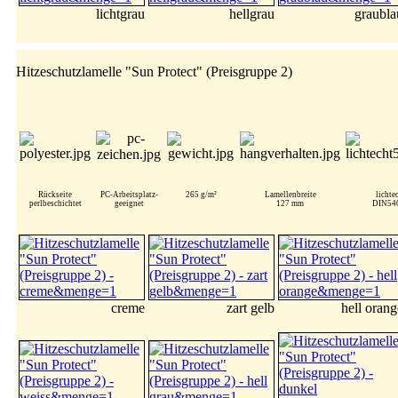
lichtgrau
hellgrau
graubla
Hitzeschutzlamelle "Sun Protect" (Preisgruppe 2)
Rückseite
PC-Arbeitsplatz-
265 g/m²
Lamellenbreite
lichte
perlbeschichtet
geeignet
127 mm
DIN54
creme
zart gelb
hell orang