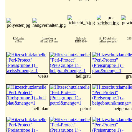
Rückseite
Lamellen in
lichtecht
für PC-Arbeits-
265
silber
89 und 127 mm
DIN54004
plätze geeignet
weiss
hellgrau
gra
hell blau
petrol
beigebrau