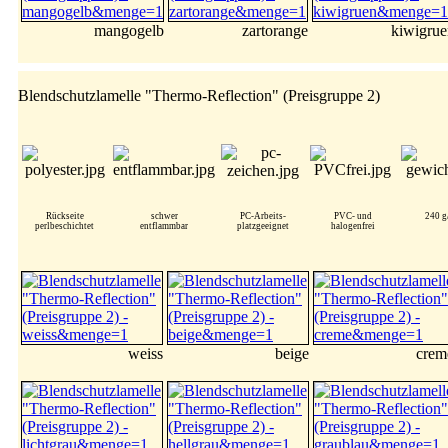
mangogelb
zartorange
kiwigrue
Blendschutzlamelle "Thermo-Reflection" (Preisgruppe 2)
Rückseite
schwer
PC-Arbeits-
PVC- und
240 g
perlbeschichtet
entflammbar
platzgeeignet
halogenfrei
weiss
beige
crem