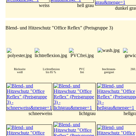
weiss
hell grau
dunkel gra
Blend- und Hitzeschutz "Office Reflex" (Preisgruppe 3)
Rückseite
Lichtreflexion
PVC
feuchtraum-
260 
weiß
bis 85 %
frei
geeignet
schneeweiss
lichtgrau
hellgr