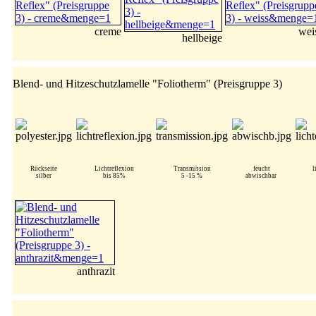
creme
wei
hellbeige
Blend- und Hitzeschutzlamelle "Foliotherm" (Preisgruppe 3)
Rückseite
Lichtreflexion
Transmission
feucht
l
silber
bis 85%
5 -15 %
abwischbar
anthrazit