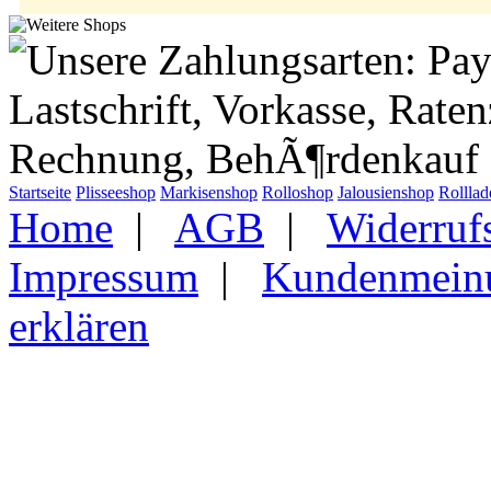
Startseite
Plisseeshop
Markisenshop
Rolloshop
Jalousienshop
Rollla
Home
|
AGB
|
Widerruf
Impressum
|
Kundenmein
erklären