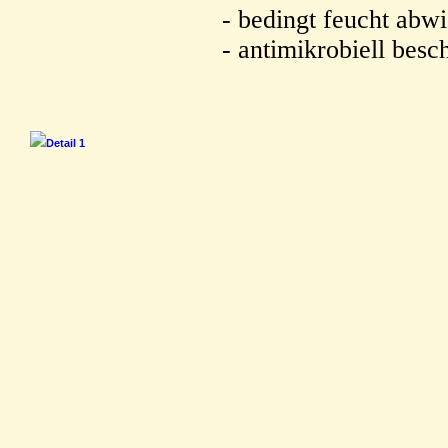
- bedingt feucht abw
- antimikrobiell besc
Detail 1