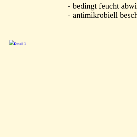
- bedingt feucht abw
- antimikrobiell besc
Detail 1